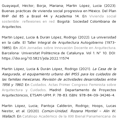
Guayaquil, Héctor; Borja, Mariana; Martín López, Lucía (2023).
Buenas prácticas de vivienda social progresiva en México. Del Plan
RHP del 85 a Brasil 44 y Academia 14. En
Vivienda social
sostenible: reflexiones en red.
Bogotá: Sociedad Colombiana de
Arquitectos.
Martín López, Lucía & Durán López, Rodrigo (2022). La universidad
en la calle. El Taller Integral de Arquitectura Autogobierno (1973-
1985). En
JIDA Jornadas sobre Innovación Docente en Arquitectura
.
Barcelona: Universitat Politècnica de Catalunya. Vol 1. Nº 10. DOI:
https://doi.org/10.5821/jida.2022.11574
Martín López, Lucía & Durán López, Rodrigo (2021).
La Casa de la
Asegurada, el equipamiento urbano del IMSS para los cuidados de
las familias mexicanas. Revisión de actividades desarrolladas entre
1956 y 1960
. En
Cuidados. Actas Primer Congreso Feminista sobre
Arquitectura y Cuidados
. Madrid: Departamento de Proyectos
Arquitectónicos, ETSAM-UPM. P. 78-83. ISBN: 978-84-09-34246-4.
Martín López, Lucía; Pantoja Calderón, Rodrigo; Hoops, Lucas
Nestor, et al. (2020).
Común-Unidad. Rozana Montiel – Alin W.
Wallach
. En
Catálogo Académico de la XXII Bienal Panamericana de