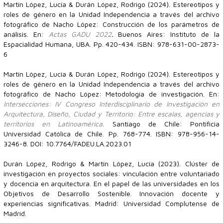
Martín López, Lucía & Durán López, Rodrigo (2024). Estereotipos y
roles de género en la Unidad Independencia a través del archivo
fotográfico de Nacho López: Construcción de los parámetros de
análisis. En:
Actas GADU 2022
.
Buenos Aires: Instituto de la
Espacialidad Humana, UBA. Pp. 420-434. ISBN: 978-631-00-2873-
6
Martín López, Lucía & Durán López, Rodrigo (2024). Estereotipos y
roles de género en la Unidad Independencia a través del archivo
fotográfico de Nacho López: Metodología de investigación. En:
Intersecciones: IV Congreso Interdisciplinario de Investigación en
Arquitectura, Diseño, Ciudad y Territorio: Entre escalas, agencias y
territorios en Latinoamérica
. Santiago de Chile: Pontificia
Universidad Católica de Chile. Pp. 768-774. ISBN: 978-956-14-
3246-8. DOI: 10.7764/FADEU.LA.2023.01
Durán López, Rodrigo & Martín López, Lucía (2023). Clúster de
investigación en proyectos sociales: vinculación entre voluntariado
y docencia en arquitectura. En el papel de las universidades en los
Objetivos de Desarrollo Sostenible. Innovación docente y
experiencias significativas. Madrid: Universidad Complutense de
Madrid.