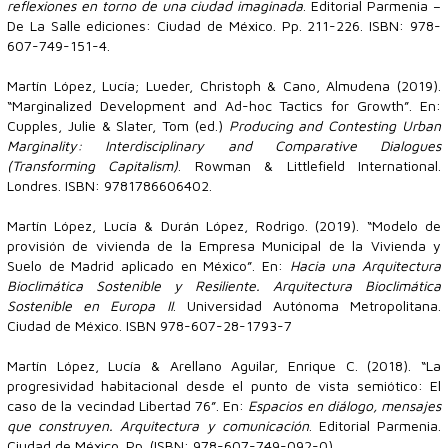
reflexiones en torno de una ciudad imaginada
. Editorial Parmenia –
De La Salle ediciones: Ciudad de México. Pp. 211-226. ISBN: 978-
607-749-151-4.
Martín López, Lucía; Lueder, Christoph & Cano, Almudena (2019).
“Marginalized Development and Ad-hoc Tactics for Growth”. En:
Cupples, Julie & Slater, Tom (ed.)
Producing and Contesting Urban
Marginality: Interdisciplinary and Comparative Dialogues
(Transforming Capitalism)
. Rowman & Littlefield International.
Londres. ISBN: 9781786606402.
Martín López, Lucía & Durán López, Rodrigo. (2019). “Modelo de
provisión de vivienda de la Empresa Municipal de la Vivienda y
Suelo de Madrid aplicado en México”. En:
Hacia una Arquitectura
Bioclimática Sostenible y Resiliente. Arquitectura Bioclimática
Sostenible en Europa II
. Universidad Autónoma Metropolitana.
Ciudad de México. ISBN 978-607-28-1793-7
Martín López, Lucía & Arellano Aguilar, Enrique C. (2018). “La
progresividad habitacional desde el punto de vista semiótico: El
caso de la vecindad Libertad 76”. En:
Espacios en diálogo, mensajes
que construyen. Arquitectura y comunicación
. Editorial Parmenia.
Ciudad de México. Pp. (ISBN: 978-607-749-092-0).