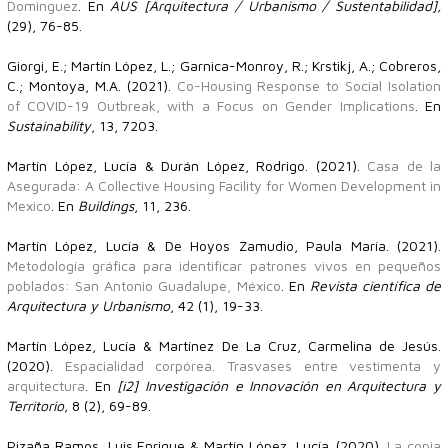
Domínguez
. En
AUS [Arquitectura / Urbanismo / Sustentabilidad],
(29), 76-85.
Giorgi, E.; Martín López, L.; Garnica-Monroy, R.; Krstikj, A.; Cobreros,
C.; Montoya, M.A. (2021).
Co-Housing Response to Social Isolation
of COVID-19 Outbreak, with a Focus on Gender Implications
. En
Sustainability
, 13, 7203.
Martín López, Lucía & Durán López, Rodrigo. (2021).
Casa de la
Asegurada: A Collective Housing Facility for Women Development in
Mexico
. En
Buildings
, 11, 236.
Martín López, Lucía & De Hoyos Zamudio, Paula María. (2021).
Metodología gráfica para identificar patrones vivos en pequeños
poblados: San Antonio Guadalupe, México
. En
Revista científica de
Arquitectura y Urbanismo
, 42 (1), 19-33.
Martín López, Lucía & Martínez De La Cruz, Carmelina de Jesús.
(2020).
Espacialidad corpórea. Trasvases entre vestimenta y
arquitectura
. En
[i2] Investigación e Innovación en Arquitectura y
Territorio,
8 (2), 69-89.
Pizaña Ramos, Luis Enrique & Martín López, Lucía. (2020).
La copia