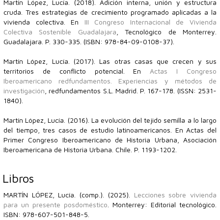
Martín López, Lucía. (2018). Adición interna, unión y estructura
cruda. Tres estrategias de crecimiento programado aplicadas a la
vivienda colectiva. En
III Congreso Internacional de Vivienda
Colectiva Sostenible Guadalajara
, Tecnológico de Monterrey.
Guadalajara. P. 330-335. (ISBN: 978-84-09-0108-37).
Martín López, Lucía. (2017). Las otras casas que crecen y sus
territorios de conflicto potencial. En
Actas I Congreso
Iberoamericano redfundamentos. Experiencias y métodos de
investigación
, redfundamentos S.L. Madrid. P. 167-178. (ISSN: 2531-
1840).
Martín López, Lucía. (2016). La evolución del tejido semilla a lo largo
del tiempo, tres casos de estudio latinoamericanos. En Actas del
Primer Congreso Iberoamericano de Historia Urbana, Asociación
Iberoamericana de Historia Urbana. Chile. P. 1193-1202.
Libros
MARTÍN LÓPEZ, Lucía. (comp.). (2025).
Lecciones sobre vivienda
para un presente posdoméstico
. Monterrey: Editorial tecnológico.
ISBN: 978-607-501-848-5.