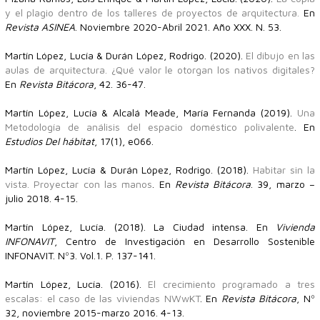
y el plagio dentro de los talleres de proyectos de arquitectura.
En
Revista ASINEA
. Noviembre 2020-Abril 2021. Año XXX. N. 53.
Martín López, Lucía & Durán López, Rodrigo. (2020).
El dibujo en las
aulas de arquitectura. ¿Qué valor le otorgan los nativos digitales?
En
Revista Bitácora
, 42. 36-47.
Martín López, Lucía & Alcalá Meade, María Fernanda (2019).
Una
Metodología de análisis del espacio doméstico polivalente
. En
Estudios Del hábitat
, 17(1), e066.
Martín López, Lucía & Durán López, Rodrigo. (2018).
Habitar sin la
vista. Proyectar con las manos
. En
Revista Bitácora
. 39, marzo –
julio 2018. 4-15.
Martín López, Lucía. (2018). La Ciudad intensa. En
Vivienda
INFONAVIT
, Centro de Investigación en Desarrollo Sostenible
INFONAVIT. Nº3. Vol.1. P. 137-141.
Martín López, Lucía. (2016).
El crecimiento programado a tres
escalas: el caso de las viviendas NWwKT
. En
Revista Bitácora
, Nº
32, noviembre 2015-marzo 2016. 4-13.