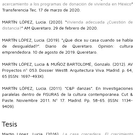
acercamiento a los programas de donación de vivienda en México
”
Transferencia Tec. 17 de marzo de 2020.
MARTÍN LÓPEZ, Lucía. (2020). “
Vivienda adecuada ¿Cuestión de
distancia?
” AM Querétaro. 29 de febrero de 2020.
MARTÍN LÓPEZ, Lucía. (2019). “¿Qué dice su casa cuando se habla
de desigualdad?”. Diario de Querétaro. Opinión: cultura
emprendedora. 10 de agosto de 2019. Querétaro.
MARTÍN LÓPEZ, Lucía & MUÑOZ BARTOLOMÉ, Gonzalo. (2012). AV
Proyectos nº 053. Dossier West8. Arquitectura Viva. Madrid. p. 64,
65 (ISSN: 1697-493X).
MARTÍN LÓPEZ, Lucía. (2011). “C&P danzas”. En Investigaciones
paralelas dentro de FISURAS de la cultura contemporánea. Cut &
Paste. Noviembre 2011. Nº 17. Madrid. Pp. 58-65. (ISSN: 1134-
9409).
Tesis
Martín López, Lucía. (2016).
La casa crecedera. El crecimiento