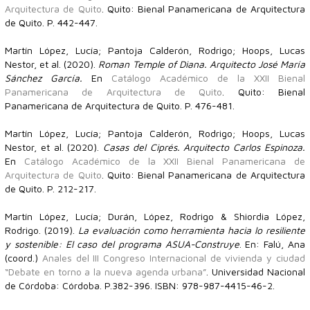
Arquitectura de Quito
. Quito: Bienal Panamericana de Arquitectura
de Quito. P. 442-447.
Martín López, Lucía; Pantoja Calderón, Rodrigo; Hoops, Lucas
Nestor, et al. (2020).
Roman Temple of Diana. Arquitecto José María
Sánchez García.
En
Catálogo Académico de la XXII Bienal
Panamericana de Arquitectura de Quito
. Quito: Bienal
Panamericana de Arquitectura de Quito. P. 476-481.
Martín López, Lucía; Pantoja Calderón, Rodrigo; Hoops, Lucas
Nestor, et al. (2020).
Casas del Ciprés. Arquitecto Carlos Espinoza.
En
Catálogo Académico de la XXII Bienal Panamericana de
Arquitectura de Quito
. Quito: Bienal Panamericana de Arquitectura
de Quito. P. 212-217.
Martín López, Lucía; Durán, López, Rodrigo & Shiordia López,
Rodrigo. (2019).
La evaluación como herramienta hacia lo resiliente
y sostenible: El caso del programa ASUA-Construye
. En: Falú, Ana
(coord.)
Anales del III Congreso Internacional de vivienda y ciudad
“Debate en torno a la nueva agenda urbana”
. Universidad Nacional
de Córdoba: Córdoba. P.382-396. ISBN: 978-987-4415-46-2.