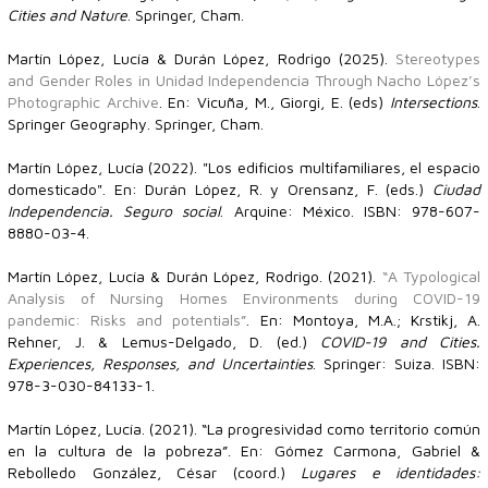
Cities and Nature
. Springer, Cham.
Martín López, Lucía & Durán López, Rodrigo (2025).
Stereotypes
and Gender Roles in Unidad Independencia Through Nacho López’s
Photographic Archive
. En: Vicuña, M., Giorgi, E. (eds)
Intersections
.
Springer Geography. Springer, Cham.
Martín López, Lucía (2022). "Los edificios multifamiliares, el espacio
domesticado". En: Durán López, R. y Orensanz, F. (eds.)
Ciudad
Independencia. Seguro social
. Arquine: México. ISBN: 978-607-
8880-03-4.
Martín López, Lucía & Durán López, Rodrigo. (2021).
“A Typological
Analysis of Nursing Homes Environments during COVID-19
pandemic: Risks and potentials”
. En: Montoya, M.A.; Krstikj, A.
Rehner, J. & Lemus-Delgado, D. (ed.)
COVID-19 and Cities.
Experiences, Responses, and Uncertainties
. Springer: Suiza. ISBN:
978-3-030-84133-1.
Martín López, Lucía. (2021). “La progresividad como territorio común
en la cultura de la pobreza”. En: Gómez Carmona, Gabriel &
Rebolledo González, César (coord.)
Lugares e identidades: