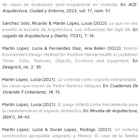
de casos de evaluación post-ocupacional en vivienda
. En
ACE:
Arquitectura, Ciudad y Entorno
, 2023, vol. 17, núm. 51.
Sánchez Soto, Ricardo & Martín López, Lucía (2022).
Lo que no nos
enseñó la escuela de Arquitectura. Las influencias del siglo XX
. En
Legado de Arquitectura y Diseño,
17(31), 7-16.
Martín López, Lucía & Fernández Díaz, Ana Belén (2022).
Interior
Environment Design Method for Positive Mental Health in Lockdown
Times: Color, Textures, Objects, Furniture and Equipment
. En
Designs
6, no. 2: 35.
Martín López, Lucía (2021).
La vivienda como soporte interpretable:
las casas que crecen de Pedro Ramírez Vázquez
. En
Cuadernos De
Vivienda Y Urbanismo
,
14
, 15.
Martín López, Lucía (2021).
El juego infantil como herramienta para
la coexistencia en el espacio doméstico
. En
Revista de Arquitectura
,
26(41), 34-43
Martín López, Lucía & Durán López, Rodrigo. (2021).
Un sistema
constructivo apropiable adaptado a México: El caso de la familia