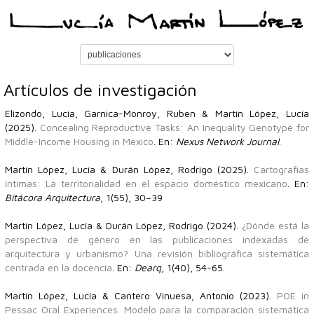
Artículos de investigación
Elizondo, Lucia, Garnica-Monroy, Ruben & Martín López, Lucía
(2025).
Concealing Reproductive Tasks: An Inequality Genotype for
Middle-Income Housing in Mexico
. En:
Nexus Network Journal
.
Martín López, Lucía & Durán López, Rodrigo (2025).
Cartografías
íntimas: La territorialidad en el espacio doméstico mexicano
. En:
Bitácora Arquitectura
, 1(55), 30–39
Martín López, Lucía & Durán López, Rodrigo (2024).
¿Dónde está la
perspectiva de género en las publicaciones indexadas de
arquitectura y urbanismo? Una revisión bibliográfica sistemática
centrada en la docencia
. En:
Dearq
, 1(40), 54-65.
Martín López, Lucía & Cantero Vinuesa, Antonio (2023).
POE in
Pessac Oral Experiences. Modelo para la comparación sistemática