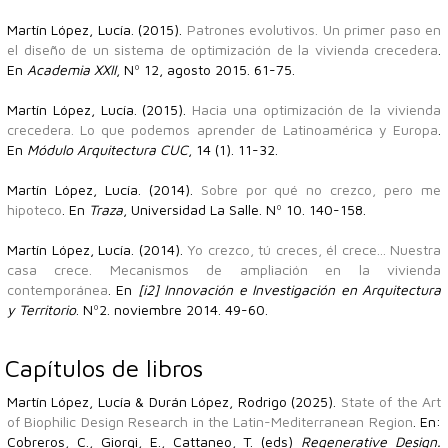
Martín López, Lucía. (2015).
Patrones evolutivos. Un primer paso en
el diseño de un sistema de optimización de la vivienda crecedera
.
En
Academia XXII
, Nº 12, agosto 2015. 61-75.
Martín López, Lucía. (2015).
Hacia una optimización de la vivienda
crecedera. Lo que podemos aprender de Latinoamérica y Europa
.
En
Módulo Arquitectura CUC
, 14 (1). 11-32.
Martín López, Lucía. (2014).
Sobre por qué no crezco, pero me
hipoteco
. En
Traza
, Universidad La Salle. Nº 10. 140-158.
Martín López, Lucía. (2014).
Yo crezco, tú creces, él crece... Nuestra
casa crece. Mecanismos de ampliación en la vivienda
contemporánea
. En
[i2] Innovación e Investigación en Arquitectura
y Territorio
. Nº2. noviembre 2014. 49-60.
Capítulos de libros
Martín López, Lucía & Durán López, Rodrigo (2025).
State of the Art
of Biophilic Design Research in the Latin-Mediterranean Region
. En:
Cobreros, C., Giorgi, E., Cattaneo, T. (eds)
Regenerative Design.